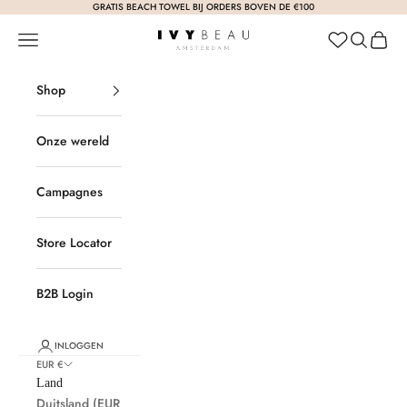
Naar inhoud
GRATIS BEACH TOWEL BIJ ORDERS BOVEN DE €100
Menu
Zoeken
Winke
Ivy Beau webshop
Shop
Onze wereld
Campagnes
Store Locator
B2B Login
INLOGGEN
EUR €
Land
Duitsland (EUR