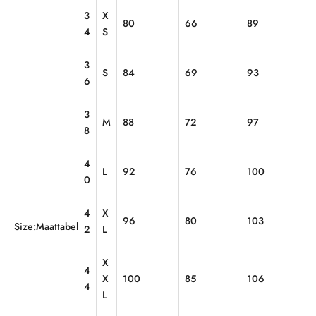
3
X
80
66
89
4
S
3
S
84
69
93
6
3
M
88
72
97
8
4
L
92
76
100
0
4
X
96
80
103
Size:
Maattabel
2
L
X
4
X
100
85
106
4
L