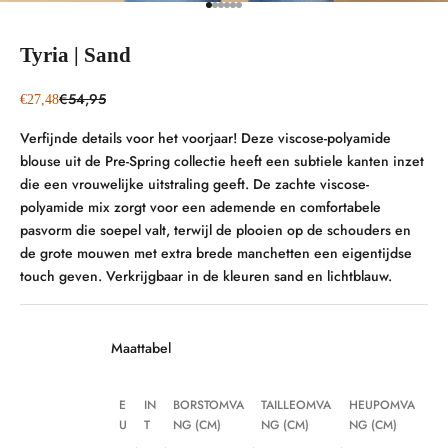
Naar artikel 1
Naar artikel 2
Naar artikel 3
Naar artikel 4
Naar artikel 5
Naar artikel 6
Tyria | Sand
Normale prijs
€54,95
Aanbiedingsprijs
€27,48
Verfijnde details voor het voorjaar! Deze viscose-polyamide
blouse uit de Pre-Spring collectie heeft een subtiele kanten inzet
die een vrouwelijke uitstraling geeft. De zachte viscose-
polyamide mix zorgt voor een ademende en comfortabele
pasvorm die soepel valt, terwijl de plooien op de schouders en
de grote mouwen met extra brede manchetten een eigentijdse
touch geven. Verkrijgbaar in de kleuren sand en lichtblauw.
Maattabel
E
IN
BORSTOMVA
TAILLEOMVA
HEUPOMVA
U
T
NG (CM)
NG (CM)
NG (CM)