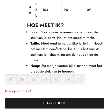
3
4
X
104
90
109
6
L
HOE MEET IK?
Borst:
Meet onder je armen op het breedste
stuk van je borst. Houdt het meetlint recht.
Taille:
Meet rond je natuurlijke taille lijn. Houdt
het meetlint comfortabel los. Dit is het smalste
stuk van je lichaam, tussen de heupen en de
ribben.
Heup:
Sta met je voeten bij elkaar en meet het
breedste stuk van je heupen.
34
36
38
40
42
44
46
Niet op voorraad
UITVERKOCHT