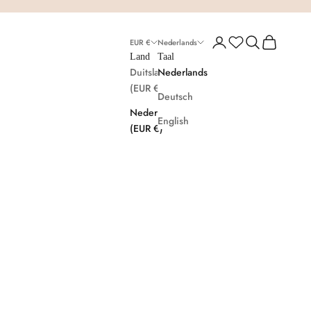
Inloggen
Zoeken
Winkelwag
EUR €
Nederlands
Land
Taal
Duitsland
Nederlands
(EUR €)
Deutsch
Nederland
English
(EUR €)