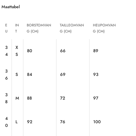
Maattabel
E
IN
BORSTOMVAN
TAILLEOMVAN
HEUPOMVAN
U
T
G (CM)
G (CM)
G (CM)
3
X
80
66
89
4
S
3
S
84
69
93
6
3
M
88
72
97
8
4
L
92
76
100
0