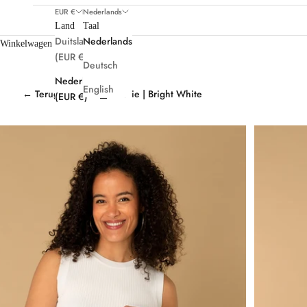
EUR €
Nederlands
Land
Taal
Duitsland
Nederlands
Winkelwagen
(EUR €)
Deutsch
Nederland
English
← Terug
Home
Marie | Bright White
(EUR €)