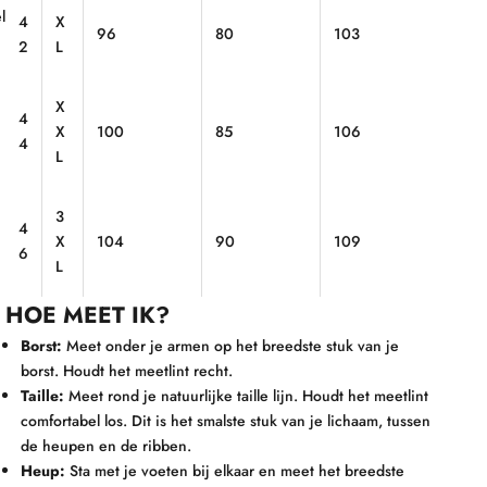
l
4
X
96
80
103
2
L
X
4
X
100
85
106
4
L
3
4
X
104
90
109
6
L
HOE MEET IK?
Borst:
Meet onder je armen op het breedste stuk van je
borst. Houdt het meetlint recht.
Taille:
Meet rond je natuurlijke taille lijn. Houdt het meetlint
comfortabel los. Dit is het smalste stuk van je lichaam, tussen
de heupen en de ribben.
Heup:
Sta met je voeten bij elkaar en meet het breedste