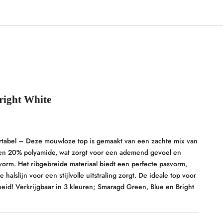
right White
 prijs
js
rtabel – Deze mouwloze top is gemaakt van een zachte mix van
en 20% polyamide, wat zorgt voor een ademend gevoel en
vorm. Het ribgebreide materiaal biedt een perfecte pasvorm,
e halslijn voor een stijlvolle uitstraling zorgt. De ideale top voor
eid! Verkrijgbaar in 3 kleuren; Smaragd Green, Blue en Bright