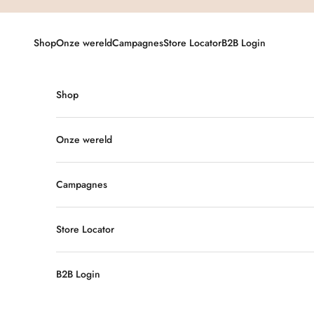
Naar inhoud
Shop
Onze wereld
Campagnes
Store Locator
B2B Login
Shop
Onze wereld
Campagnes
Store Locator
B2B Login